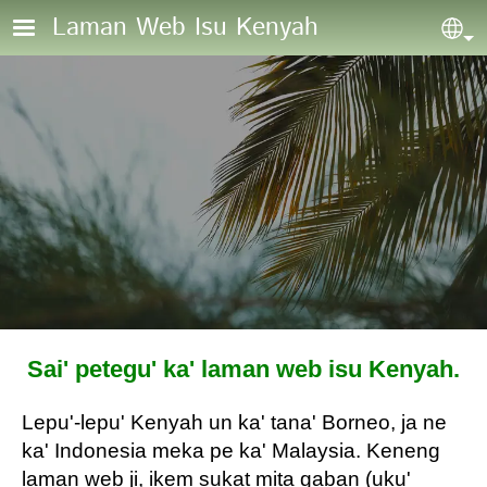
Skip to main content
Laman Web Isu Kenyah
Sel
Sai' petegu' ka' laman web isu Kenyah.
Lepu'-lepu' Kenyah un ka' tana' Borneo, ja ne
ka' Indonesia meka pe ka' Malaysia. Keneng
laman web ji, ikem sukat mita gaban (uku'