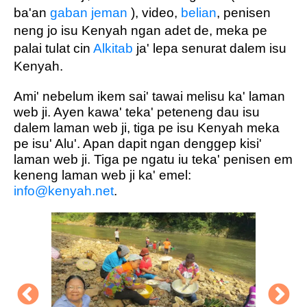
ba'an
gaban jeman
), video,
belian
, penisen
neng jo isu Kenyah ngan adet de, meka pe
palai tulat cin
Alkitab
ja' lepa senurat dalem isu
Kenyah.
Ami' nebelum ikem sai' tawai melisu ka' laman
web ji. Ayen kawa' teka' peteneng dau isu
dalem laman web ji, tiga pe isu Kenyah meka
pe isu' Alu'. Apan dapit ngan denggep kisi'
laman web ji. Tiga pe ngatu iu teka' penisen em
keneng laman web ji ka' emel:
info@kenyah.net
.